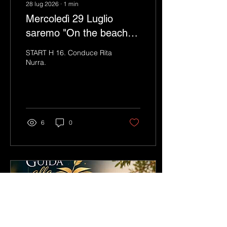
28 lug 2026
∙
1
min
Mercoledì 29 Luglio
saremo "On the beach"
dal Lido del Sole, ospiti
START H 16. Conduce Rita
degli Amici della Baia del
Nurra.
Sole
6
0