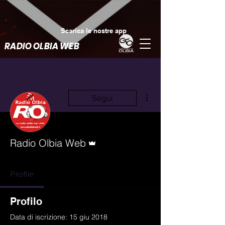
Scarica le nostre app
RADIO OLBIA WEB
Altre azioni
Segui
Amministratore
Radio Olbia Web
Profile
Profilo
Data di iscrizione: 15 giu 2018