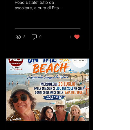
Road Estate" tutto da
ascoltare, a cura di Rita
Nurra. START H 16.
8
0
1